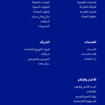
المنتجات العضوية
الوجبات الخفيفة
الفواكه الطازجة
الحلويات الشهية
الخضار الطازجة
النكهات المالحة
خطوط التعبئة
نباتي ونباتي صرف
السلطات
المشروبات
الخدمات
الشركاء
الخدمات
قنوات التوزيع الخاصة بنا
فئات الخدمات
شراكاتنا
آراء العملاء
الموردون والموزعون
سجل معنا
الأخبار والإعلام
أحدث الأخبار والإعلام
الفعاليات
رؤيتنا للنمو والتوسع
المسؤولية الاجتماعية